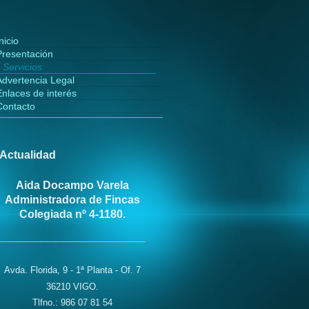
nicio
Presentación
Servicios
Advertencia Legal
Enlaces de interés
Contacto
Actualidad
Aida Docampo Varela
Administradora de Fincas
Colegiada nº 4-1180.
Avda. Florida, 9 - 1ª Planta - Of. 7
36210 VIGO.
Tlfno.: 986 07 81 54