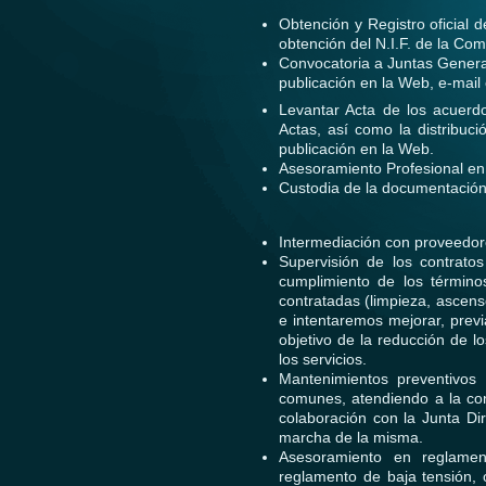
Obtención y Registro oficial 
obtención del N.I.F. de la Co
Convocatoria a Juntas General
publicación en la Web, e-mail
Levantar Acta de los acuerdo
Actas, así como la distribuci
publicación en la Web.
Asesoramiento Profesional en 
Custodia de la documentació
Intermediación con proveedore
Supervisión de los contrato
cumplimiento de los términ
contratadas (limpieza, ascen
e intentaremos mejorar, previ
objetivo de la reducción de lo
los servicios.
Mantenimientos
preventivos 
comunes, atendiendo a la co
colaboración con la Junta Di
marcha de la misma.
Asesoramiento en reglament
reglamento de baja tensión, 