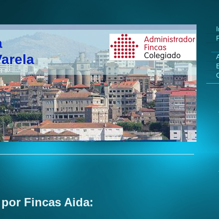
I
a
arela
 por Fincas Aida: