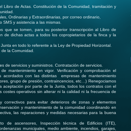
del Libro de Actas. Constitución de la Comunidad, tramitación y
munidad.
es, Ordinarias y Extraordinarias, por correo ordinario,
 o SMS y asistencia a las mismas.
s que se tomen, para su posterior transcripción al Libro de
ón de dichas actas a todos los copropietarios de la finca y la
Junta en todo lo referente a la Ley de Propiedad Horizontal.
n de la Comunidad.
s de servicios y suministros. Contratación de servicios.
s de mantenimiento en vigor. Verificación y comprobación el
os acordados con las distintas empresas de mantenimiento
sores, grupo de presión, contraincencios, etc…) Renegociamos
a aceptación por parte de la Junta, todos los contratos con el
s costes operativos sin alterar ni la calidad ni la frecuencia de
y correctivos
para evitar deterioros de zonas y elementos
nservación y mantenimiento de la comunidad coordinando en
rectiva, las reparaciones y medidas necesarias para la buena
o de ascensores, Inspección técnica de Edificios (ITE),
ordenanzas municipales, medio ambiente, incendios, garajes,